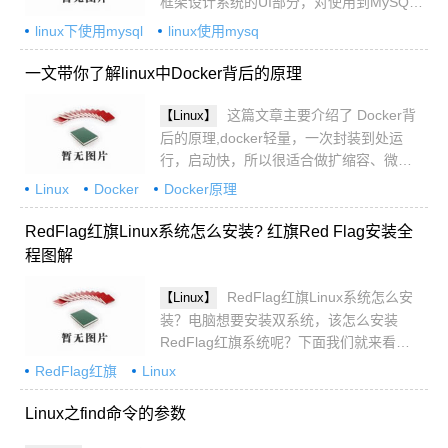
框架设计系统的UI部分，对使用到MySQL
的地方做一个简单记录，具有一的的参考
linux下使用mysql
linux使用mysq
价值，需要的小伙伴可以参考一下
一文带你了解linux中Docker背后的原理
这篇文章主要介绍了 Docker背
【Linux】
后的原理,docker轻量，一次封装到处运
行，启动快，所以很适合做扩缩容、微服
务,docker复用宿主机操作系统的内核，作
Linux
Docker
Docker原理
为普通进程调用，使用linux提供的
namespace隔离技术来实现虚拟化，是一
RedFlag红旗Linux系统怎么安装? 红旗Red Flag安装全
种轻量级虚拟化技术,需要的朋友可以参考
程图解
一下
RedFlag红旗Linux系统怎么安
【Linux】
装？电脑想要安装双系统，该怎么安装
RedFlag红旗系统呢？下面我们就来看看
红旗Red Flag安装全程图解，详细请看下
RedFlag红旗
Linux
文介绍
Linux之find命令的参数