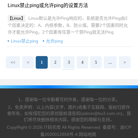
Linux禁止ping或允许ping的设置方法
Linux默认是允许Ping响应的，系统是否允许Ping由2
【Linux】
个因素决定的：A、内核参数，B、防火墙，需要2个因素同时允
许才能允许Ping，2个因素有任意一个禁Ping就无法Ping
Linux禁止ping
允许ping
<<
<
1
2
3
4
5
...
>
>>
1、感谢每一位辛勤著写的作者，感谢每一位的分享。
2、免责声明：以上内容(文字、图片)收集于互联网，版权归原作
者所有，如有侵犯您的原创版权请告知(admin@ku3.com.cn)，我
们将尽快删除相关内容，感谢您的理解与支持。
CopyRight © 2026 IT码农库 All Rights Reserved. 备案号：
渝ICP
备2020012858号-4
网站地图