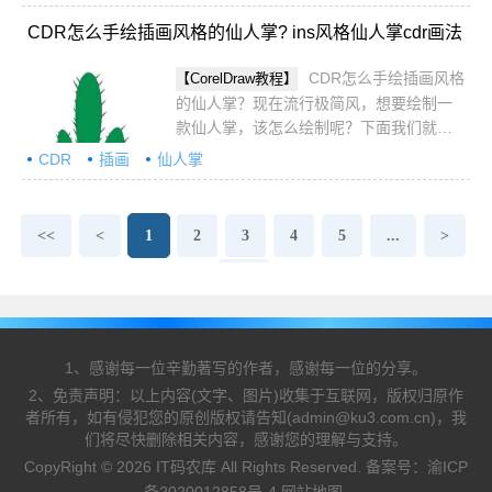
CDR怎么手绘插画风格的仙人掌? ins风格仙人掌cdr画法
CDR怎么手绘插画风格
【CorelDraw教程】
的仙人掌？现在流行极简风，想要绘制一
款仙人掌，该怎么绘制呢？下面我们就来
看看ins风格仙人掌cdr画法，详细请看下文
CDR
插画
仙人掌
介绍
<<
<
1
2
3
4
5
...
>
>>
1、感谢每一位辛勤著写的作者，感谢每一位的分享。
2、免责声明：以上内容(文字、图片)收集于互联网，版权归原作
者所有，如有侵犯您的原创版权请告知(admin@ku3.com.cn)，我
们将尽快删除相关内容，感谢您的理解与支持。
CopyRight © 2026 IT码农库 All Rights Reserved. 备案号：
渝ICP
备2020012858号-4
网站地图