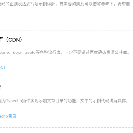
密码的正则表达式写法示例详解，有需要的朋友可以借鉴参考下，希望能
库（CDN）
backbone、dojo、zepto等各种流行库，一定不要错过百度静态资源公共库。
DN）
解
为Typecho插件实现添加文章目录的功能，文中的示例代码讲解具体，
pecho目录