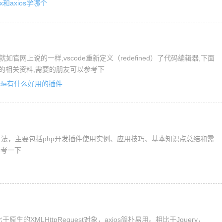
ax和axios学哪个
如官网上说的一样,vscode重新定义（redefined）了代码编辑器,下面
荐的相关资料,需要的朋友可以参考下
code有什么好用的插件
方法，主要包括php开发插件使用实例、应用技巧、基本知识点总结和需
参考一下
生的XMLHttpRequest对象，axios简朴易用。相比于Jquery，