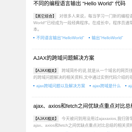
不同的编程语言输出 “Hello World” 代码
对很多人来说，每当学习一门新的编程语言，写
【其它综合】
World!"已经成为一段经典程序。在成长中，程序员通常
本。
不同语言输出“HelloWorld”
输出“HelloWorld”
AJAX的跨域问题解决方案
跨域简朴的说,就是从一个域名的网页往
【AJAX相关】
的跨域问题解决的相关资料,文中通过实例代码介绍的
ajax跨域问题以及解决方案
ajax跨域是什么
a
ajax、axios和fetch之间优缺点重点对比
今天被问到用没用过ajaxaxios,我归
【AJAX相关】
ajax、axios和fetch之间优缺点重点对比总结的相