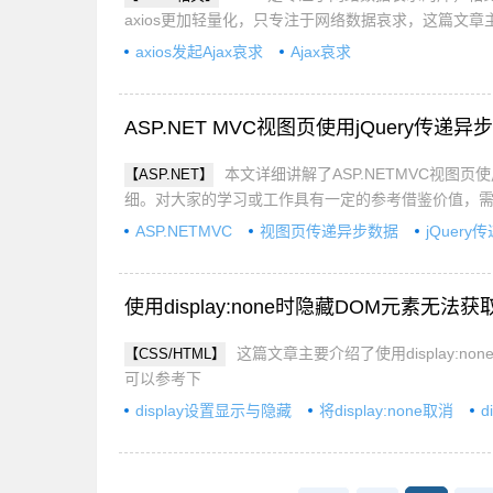
axios更加轻量化，只专注于网络数据哀求，这篇文章主
axios发起Ajax哀求
Ajax哀求
ASP.NET MVC视图页使用jQuery传
本文详细讲解了ASP.NETMVC视图
【ASP.NET】
细。对大家的学习或工作具有一定的参考借鉴价值，
ASP.NETMVC
视图页传递异步数据
jQuer
使用display:none时隐藏DOM元素无
这篇文章主要介绍了使用display:
【CSS/HTML】
可以参考下
display设置显示与隐藏
将display:none取消
d