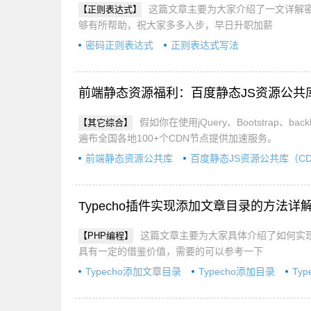
这篇文章主要为大家介绍了一文详解
【正则表达式】
够有所帮助，祝大家多多入步，早日升职加薪
密码正则表达式
正则表达式写法
前端静态资源福利：百度静态JS资源公共
假如你在使用jQuery、Bootstrap、
【其它综合】
遍布全国各地100+个CDN节点提供加速服务。
前端静态资源公共库
百度静态JS资源公共库（C
Typecho插件实现添加文章目录的方法详
这篇文章主要为大家具体介绍了如何实现
【PHP编程】
具有一定的借鉴价值，需要的可以参考一下
Typecho添加文章目录
Typecho添加目录
Ty