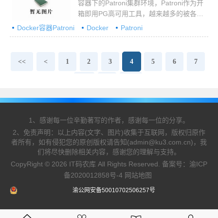
容器下的Patroni集群环境，Patroni作为开
箱即用PG高可用工具，越来越多的被各个
厂商用于云环境下使用
Docker容器Patroni
Docker
Patroni
<<
<
1
2
3
4
5
6
7
...
>
>>
1、感谢每一位辛勤著写的作者，感谢每一位的分享。
2、免责声明：以上内容(文字、图片)收集于互联网，版权归原作
者所有，如有侵犯您的原创版权请告知(admin@ku3.com.cn)，我
们将尽快删除相关内容，感谢您的理解与支持。
CopyRight © 2026 IT码农库 All Rights Reserved. 备案号：
渝ICP
备2020012858号-4
网站地图
渝公网安备50010702506257号