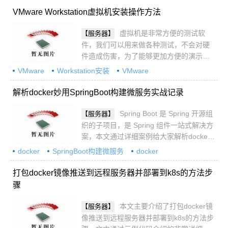
VMware Workstation虚拟机安装操作方法
虚拟机是非常方便的测试软
【服务器】
件，我们可以用来做各种测试，不会对硬
件造成伤害，为了能够更加方便的演示环
境，便于做各种例子，下面给大家介绍
VMware
Workstation安装
VMware
VMware Workstation虚拟机安装操作方
Workstation虚拟机安装
法，感兴趣的朋友一起看看吧
解析docker妙用SpringBoot构建微服务实战记录
Spring Boot 是 Spring 开源组
【服务器】
织的子项目，是 Spring 组件一站式解决方
案，本文通过详细案例给大家解析docker
妙用SpringBoot构建微服务实战记录，感
docker
SpringBoot构建微服务
docker
兴趣的朋友跟随小编一起看看吧
SpringBoot微服务
打包docker镜像推送到远程服务器并部署到k8s的方法步
骤
本文主要介绍了打包docker镜
【服务器】
像推送到远程服务器并部署到k8s的方法步