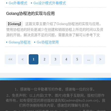
而降低了系统的复杂度，需要具体了解可以参考下文
Go外看模式
Go设计模式外看模式
Golang协程池的实现与应用
这篇文章主要介绍了Golang协程池的实现与应用，
【Golang】
使用协程池的好处是减少在创建和销毁协程上所花的时间以及资
源的开销，解决资源不足的问题，需要具体了解可以参考下文
Golang协程池
Go协程池使用
<<
<
1
2
3
4
5
...
>
>>
1、感谢每一位辛勤著写的作者，感谢每一位的分享。
2、免责声明：以上内容(文字、图片)收集于互联网，版权归原作
者所有，如有侵犯您的原创版权请告知(admin@ku3.com.cn)，我
们将尽快删除相关内容，感谢您的理解与支持。