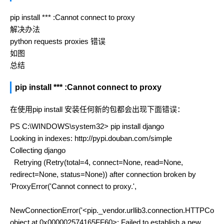
pip install *** :Cannot connect to proxy
解决办法
python requests proxies 错误
如图
总结
pip install *** :Cannot connect to proxy
在使用pip install 安装任何新的包都会出现下面错误：
PS C:\WINDOWS\system32> pip install django
Looking in indexes: http://pypi.douban.com/simple
Collecting django
Retrying (Retry(total=4, connect=None, read=None,
redirect=None, status=None)) after connection broken by
'ProxyError('Cannot connect to proxy.',
NewConnectionError('<pip._vendor.urllib3.connection.HTTPConne
object at 0x000002574165FF60>: Failed to establish a new