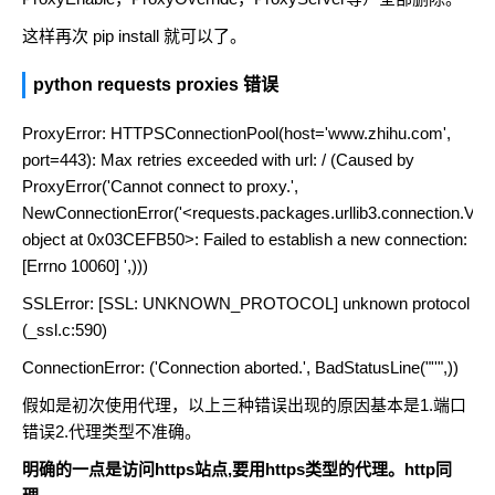
这样再次 pip install 就可以了。
python requests proxies 错误
ProxyError: HTTPSConnectionPool(host='www.zhihu.com',
port=443): Max retries exceeded with url: / (Caused by
ProxyError('Cannot connect to proxy.',
NewConnectionError('<requests.packages.urllib3.connection.Ve
object at 0x03CEFB50>: Failed to establish a new connection:
[Errno 10060] ',)))
SSLError: [SSL: UNKNOWN_PROTOCOL] unknown protocol
(_ssl.c:590)
ConnectionError: ('Connection aborted.', BadStatusLine("''",))
假如是初次使用代理，以上三种错误出现的原因基本是1.端口
错误2.代理类型不准确。
明确的一点是访问https站点,要用https类型的代理。http同