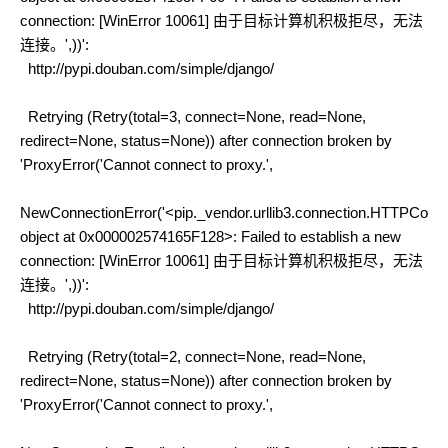
connection: [WinError 10061] 由于目标计算机积极拒尽，无法
连接。',))':
http://pypi.douban.com/simple/django/
Retrying (Retry(total=3, connect=None, read=None,
redirect=None, status=None)) after connection broken by
'ProxyError('Cannot connect to proxy.',
NewConnectionError('<pip._vendor.urllib3.connection.HTTPConne
object at 0x000002574165F128>: Failed to establish a new
connection: [WinError 10061] 由于目标计算机积极拒尽，无法
连接。',))':
http://pypi.douban.com/simple/django/
Retrying (Retry(total=2, connect=None, read=None,
redirect=None, status=None)) after connection broken by
'ProxyError('Cannot connect to proxy.',