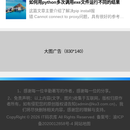
如何用python多次调用exe文件运行不同的结果
更新
下一篇
这篇文章主要介绍了解决pip install报
错:Cannot connect to proxy问题，具有很好的参考价
值，希望对大家有所帮助。如有错误或未考虑完全的
地方，望不吝赐教
大图广告（830*140）
1、感谢每一位辛勤著写的作者，感谢每一位的分享。
2、免责声明：以上内容(文字、图片)收集于互联网，版权归原作
者所有，如有侵犯您的原创版权请告知(admin@ku3.com.cn)，我
们将尽快删除相关内容，感谢您的理解与支持。
CopyRight © 2026 IT码农库 All Rights Reserved. 备案号：
渝ICP
备2020012858号-4
网站地图