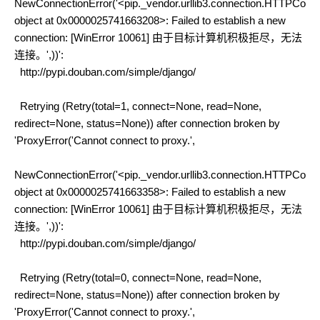
NewConnectionError('<pip._vendor.urllib3.connection.HTTPConne
object at 0x0000025741663208>: Failed to establish a new
connection: [WinError 10061] 由于目标计算机积极拒尽，无法
连接。',))':
http://pypi.douban.com/simple/django/
Retrying (Retry(total=1, connect=None, read=None,
redirect=None, status=None)) after connection broken by
'ProxyError('Cannot connect to proxy.',
NewConnectionError('<pip._vendor.urllib3.connection.HTTPConne
object at 0x0000025741663358>: Failed to establish a new
connection: [WinError 10061] 由于目标计算机积极拒尽，无法
连接。',))':
http://pypi.douban.com/simple/django/
Retrying (Retry(total=0, connect=None, read=None,
redirect=None, status=None)) after connection broken by
'ProxyError('Cannot connect to proxy.',