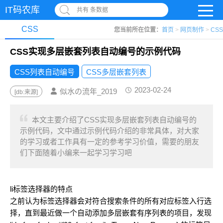
IT码农库
共有 条数据
CSS
您当前所在位置：
首页
>
网页制作
>
CSS
CSS实现多层嵌套列表自动编号的示例代码
CSS列表自动编号
CSS多层嵌套列表
2023-02-24
似水の流年_2019
[db:来源]
本文主要介绍了CSS实现多层嵌套列表自动编号的
示例代码，文中通过示例代码介绍的非常具体，对大家
的学习或者工作具有一定的参考学习价值，需要的朋友
们下面随着小编来一起学习学习吧
li标签选择器的特点
之前认为标签选择器会对符合搜索条件的所有对应标签入行选
择，直到最近做一个自动添加多层嵌套有序列表的项目，发现