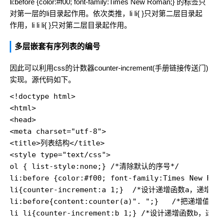
li:before {color:#f00; font-family:Times New Roman;} 的标签只
对第一层的li目录起作用。依次类推，li li{ }只对第二层目录起
作用，li li li{ }只对第二层目录起作用。
多层嵌套有序列表的编号
因此可以利用css的计数器counter-increment(
手册链接传送门
)
实现。源代码如下。
<!doctype html>

<html>

<head>

<meta charset="utf-8">

<title>列表结构</title>

<style type="text/css">

ol { list-style:none;} /*清除默认的序号*/

li:before {color:#f00; font-family:Times N
li{counter-increment:a 1;}  /*设计递增函数a，递增起
li:before{content:counter(a)". ";}   /*把递增
li li{counter-increment:b 1;} /*设计递增函数b，递