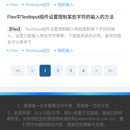
Flex
TextInput组件
限制输入
Flex中TextInput组件设置限制某些字符的输入的方法
TextInput组件设置限制输入例如限制某个字符的输
【Flex】
入、设置只能输入某些字符等等，下面是具体的示例，喜欢的朋
友可以参考下
Flex
TextInput组件
限制输入
<<
<
1
2
3
4
>
>>
1、感谢每一位辛勤著写的作者，感谢每一位的分享。
2、免责声明：以上内容(文字、图片)收集于互联网，版权归原作
者所有，如有侵犯您的原创版权请告知(admin@ku3.com.cn)，我
们将尽快删除相关内容，感谢您的理解与支持。