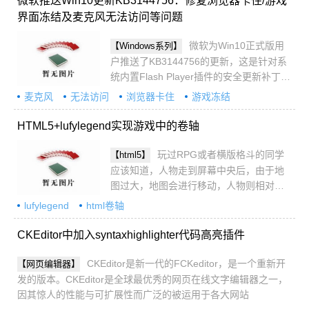
微软推送Win10更新KB3144756：修复浏览器卡住/游戏
界面冻结及麦克风无法访问等问题
微软为Win10正式版用
【Windows系列】
户推送了KB3144756的更新，这是针对系
统内置Flash Player插件的安全更新补丁，
该KB3144756更新为主修复了浏览器卡
麦克风
无法访问
浏览器卡住
游戏冻结
住、游戏界面冻结及麦克风无法访问等问
题，具体内容参考本文
HTML5+lufylegend实现游戏中的卷轴
玩过RPG或者横版格斗的同学
【html5】
应该知道，人物走到屏幕中央后，由于地
图过大，地图会进行移动，人物则相对静
止不动，本文给大家介绍通过
lufylegend
html卷轴
HTML5+lufylegend实现游戏中的卷轴，感
兴趣的朋友一起学习吧
CKEditor中加入syntaxhighlighter代码高亮插件
CKEditor是新一代的FCKeditor，是一个重新开
【网页编辑器】
发的版本。CKEditor是全球最优秀的网页在线文字编辑器之一，
因其惊人的性能与可扩展性而广泛的被运用于各大网站