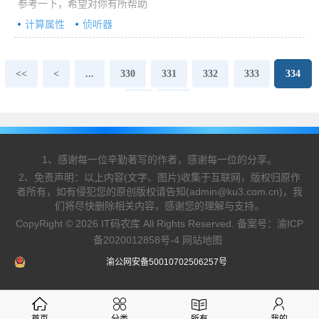
参考一下，希望对你有所帮助
计算属性
侦听器
<<
<
...
330
331
332
333
334
>
>>
1、感谢每一位辛勤著写的作者，感谢每一位的分享。
2、免责声明：以上内容(文字、图片)收集于互联网，版权归原作
者所有，如有侵犯您的原创版权请告知(admin@ku3.com.cn)，我
们将尽快删除相关内容，感谢您的理解与支持。
CopyRight © 2026 IT码农库 All Rights Reserved. 备案号：
渝ICP
备2020012858号-4
网站地图
渝公网安备50010702506257号