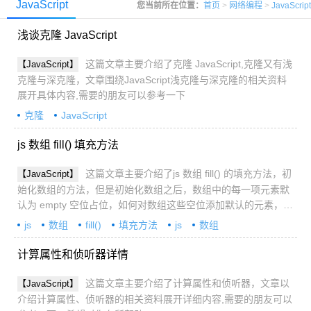
JavaScript
您当前所在位置：
首页
>
网络编程
>
JavaScript
浅谈克隆 JavaScript
这篇文章主要介绍了克隆 JavaScript,克隆又有浅
【JavaScript】
克隆与深克隆，文章围绕JavaScript浅克隆与深克隆的相关资料
展开具体内容,需要的朋友可以参考一下
克隆
JavaScript
js 数组 fill() 填充方法
这篇文章主要介绍了js 数组 fill() 的填充方法，初
【JavaScript】
始化数组的方法，但是初始化数组之后，数组中的每一项元素默
认为 empty 空位占位，如何对数组这些空位添加默认的元素，
ES6提供了 fill() 方法实现这一操作。本文总结数组 fill() 方法的详
js
数组
fill()
填充方法
js
数组
细使用,需要的朋友可以参考一下
fill()填充方法
计算属性和侦听器详情
这篇文章主要介绍了计算属性和侦听器，文章以
【JavaScript】
介绍计算属性、侦听器的相关资料展开详细内容,需要的朋友可以