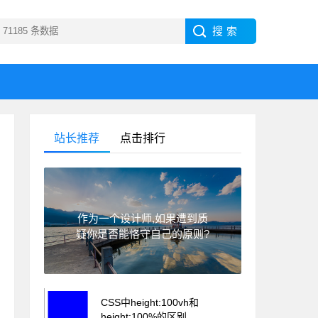
站长推荐
点击排行
作为一个设计师,如果遭到质
疑你是否能恪守自己的原则?
CSS中height:100vh和
height:100%的区别