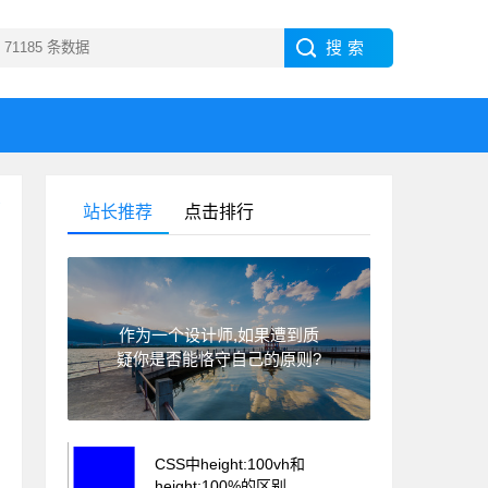
站长推荐
点击排行
作为一个设计师,如果遭到质
疑你是否能恪守自己的原则?
CSS中height:100vh和
height:100%的区别