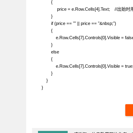
{
price = e.Row.Cells[4].Text; //出始时
}
if (price == "" || price == "&nbsp;")
{
e.Row.Cells[7].Controls[0].Visible = false
}
else
{
e.Row.Cells[7].Controls[0].Visible = true
}
}
}