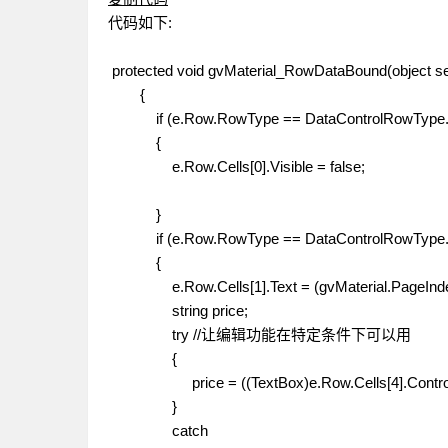
代码如下:
protected void gvMaterial_RowDataBound(object s
{
if (e.Row.RowType == DataControlRowType.Da
{
e.Row.Cells[0].Visible = false;
}
if (e.Row.RowType == DataControlRowType.
{
e.Row.Cells[1].Text = (gvMaterial.PageIndex * 
string price;
try //让编辑功能在特定条件下可以用
{
price = ((TextBox)e.Row.Cells[4].Contro
}
catch