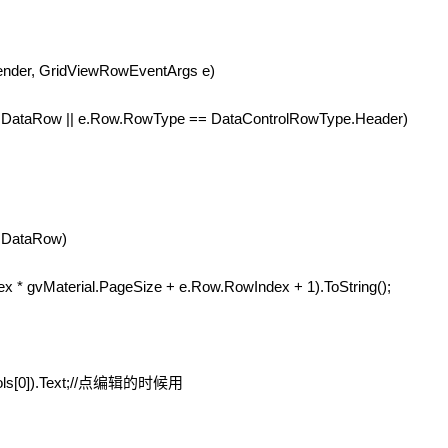
ender, GridViewRowEventArgs e)
taRow || e.Row.RowType == DataControlRowType.Header)
DataRow)
gvMaterial.PageSize + e.Row.RowIndex + 1).ToString();
ls[0]).Text;//点编辑的时候用