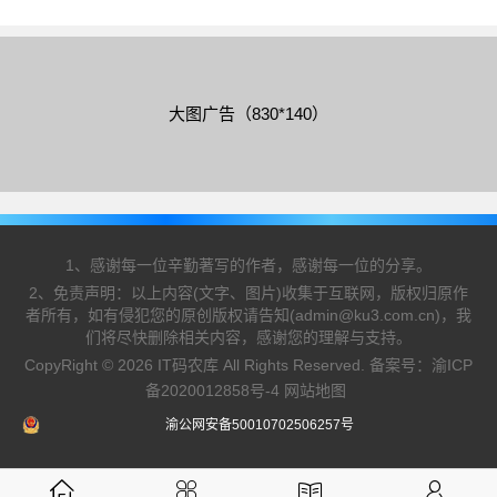
很简单，需要的朋友可以参考下
大图广告（830*140）
1、感谢每一位辛勤著写的作者，感谢每一位的分享。
2、免责声明：以上内容(文字、图片)收集于互联网，版权归原作
者所有，如有侵犯您的原创版权请告知(admin@ku3.com.cn)，我
们将尽快删除相关内容，感谢您的理解与支持。
CopyRight © 2026 IT码农库 All Rights Reserved. 备案号：
渝ICP
备2020012858号-4
网站地图
渝公网安备50010702506257号