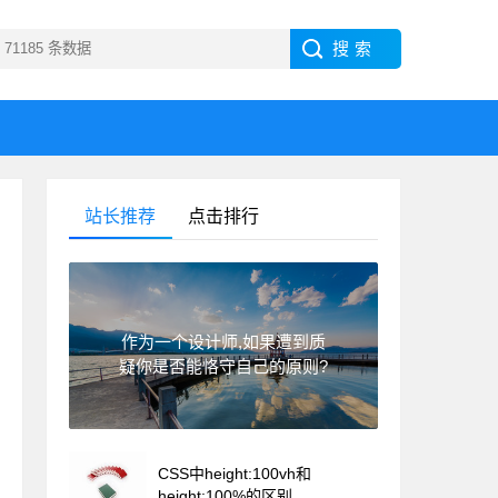
站长推荐
点击排行
作为一个设计师,如果遭到质
疑你是否能恪守自己的原则?
CSS中height:100vh和
height:100%的区别