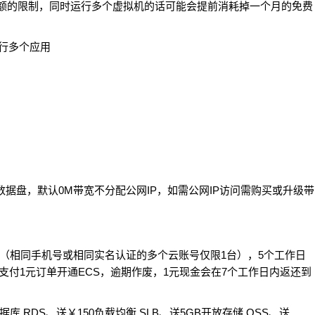
注意免费配额的限制，同时运行多个虚拟机的话可能会提前消耗掉一个月的免费
0G数据盘，默认0M带宽不分配公网IP，如需公网IP访问需购买或升级带
与（相同手机号或相同实名认证的多个云账号仅限1台），5个工作日
支付1元订单开通ECS，逾期作废，1元现金会在7个工作日内返还到
 RDS、送￥150负载均衡 SLB、送5GB开放存储 OSS、送