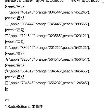
private var chartArray:ArrayCollection = new ArrayCollection([
{week:"星期
一",apple:"451245",orange:"894544",peach:"451245"},
{week:"星期
二",apple:"985444",orange:"745445",peach:"989565"},
{week:"星期
三",apple:"124544",orange:"323565",peach:"323121"},
{week:"星期
四",apple:"895645",orange:"201212",peach:"542121"},
{week:"星期
五",apple:"325645",orange:"564545",peach:"656454"},
{week:"星期
六",apple:"564512",orange:"784545",peach:"845455"},
{week:"星期
日",apple:"784545",orange:"656232",peach:"124545"}
]);
/**
* RadioButton 点击事件