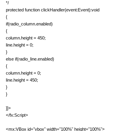
*/
protected function clickHandler(event:Event):void
{
if(radio_column.enabled)
{
column.height = 450;
line.height = 0;
}
else if(radio_line.enabled)
{
column.height = 0;
line.height = 450;
}
}
]]>
</fx:Script>
<mx:VBox id="vbox" width="100%" height="100%">