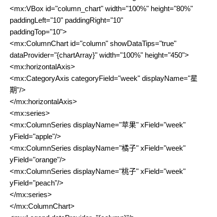
<mx:VBox id="column_chart" width="100%" height="80%"
paddingLeft="10" paddingRight="10"
paddingTop="10">
<mx:ColumnChart id="column" showDataTips="true"
dataProvider="{chartArray}" width="100%" height="450">
<mx:horizontalAxis>
<mx:CategoryAxis categoryField="week" displayName="星
期"/>
</mx:horizontalAxis>
<mx:series>
<mx:ColumnSeries displayName="苹果" xField="week"
yField="apple"/>
<mx:ColumnSeries displayName="橘子" xField="week"
yField="orange"/>
<mx:ColumnSeries displayName="桃子" xField="week"
yField="peach"/>
</mx:series>
</mx:ColumnChart>