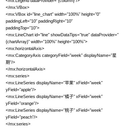
<mx:Legend dataProvider="{column}"/>
</mx:VBox>
<mx:VBox id="line_chart" width="100%" height="0"
paddingLeft="10" paddingRight="10"
paddingTop="10">
<mx:LineChart id="line" showDataTips="true" dataProvider="
{chartArray}" width="100%" height="100%">
<mx:horizontalAxis>
<mx:CategoryAxis categoryField="week" displayName="星
期"/>
</mx:horizontalAxis>
<mx:series>
<mx:LineSeries displayName="苹果" xField="week"
yField="apple"/>
<mx:LineSeries displayName="橘子" xField="week"
yField="orange"/>
<mx:LineSeries displayName="桃子" xField="week"
yField="peach"/>
</mx:series>