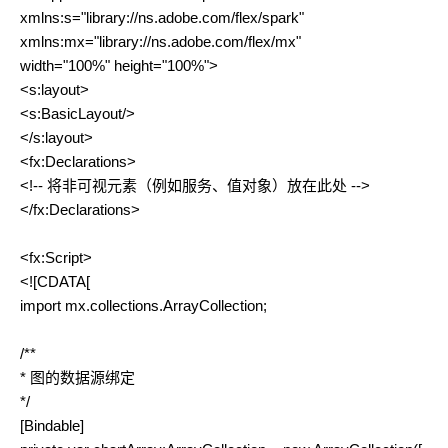
xmlns:s="library://ns.adobe.com/flex/spark"
xmlns:mx="library://ns.adobe.com/flex/mx"
width="100%" height="100%">
<s:layout>
<s:BasicLayout/>
</s:layout>
<fx:Declarations>
<!-- 将非可视元素（例如服务、值对象）放在此处 -->
</fx:Declarations>
<fx:Script>
<![CDATA[
import mx.collections.ArrayCollection;
/**
* 图的数据源绑定
*/
[Bindable]