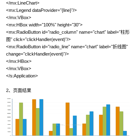
</mx:LineChart>
<mx:Legend dataProvider="{line}"/>
</mx:VBox>
<mx:HBox width="100%" height="30">
<mx:RadioButton id="radio_column" name="chart" label="柱形
图" click="clickHandler(event)"/>
<mx:RadioButton id="radio_line" name="chart" label="折线图"
change="clickHandler(event)"/>
</mx:HBox>
</mx:VBox>
</s:Application>
2、页面结果