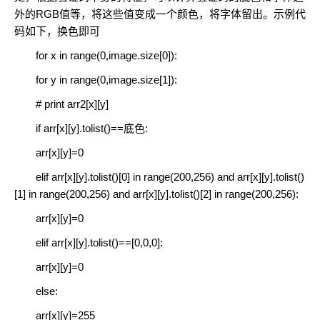
外的RGB值等，将这些值变成一个颜色，将字体留出。示例代
码如下，换色即可
for x in range(0,image.size[0]):
for y in range(0,image.size[1]):
# print arr2[x][y]
if arr[x][y].tolist()==底色:
arr[x][y]=0
elif arr[x][y].tolist()[0] in range(200,256) and arr[x][y].tolist()
[1] in range(200,256) and arr[x][y].tolist()[2] in range(200,256):
arr[x][y]=0
elif arr[x][y].tolist()==[0,0,0]:
arr[x][y]=0
else:
arr[x][y]=255