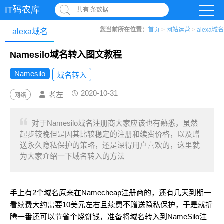
IT码农库
共有 条数据
您当前所在位置：
首页
>
网站运营
>
alexa域名
alexa域名
Namesilo域名转入图文教程
Namesilo
域名转入
2020-10-31
老左
网络
对于Namesilo域名注册商大家应该也有熟悉，虽然
起步较晚但是因其比较稳定的注册和续费价格，以及赠
送永久隐私保护的策略，还是深得用户喜欢的，这里就
为大家介绍一下域名转入的方法
手上有2个域名原来在Namecheap注册商的，还有几天到期一
看续费大约需要10美元左右且续费不赠送隐私保护，于是就折
腾一番还可以节省个烧饼钱，准备将域名转入到NameSilo注