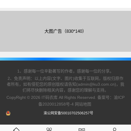
送永久隐私保护的策略，还是深得用户喜欢的，这里
就为大家介绍一下域名转入的方法
大图广告（830*140）
1、感谢每一位辛勤著写的作者，感谢每一位的分享。
2、免责声明：以上内容(文字、图片)收集于互联网，版权归原作
者所有，如有侵犯您的原创版权请告知(admin@ku3.com.cn)，我
们将尽快删除相关内容，感谢您的理解与支持。
CopyRight © 2026 IT码农库 All Rights Reserved. 备案号：
渝ICP
备2020012858号-4
网站地图
渝公网安备50010702506257号