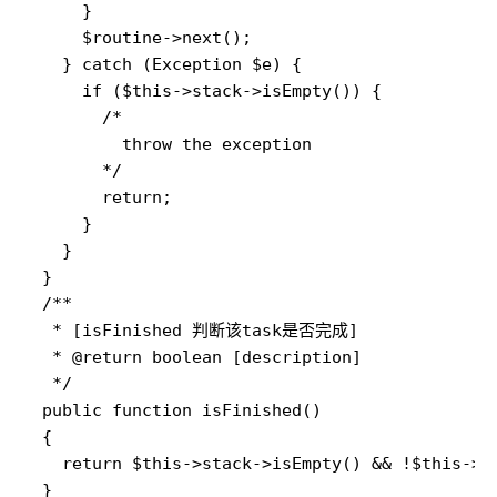
      }

      $routine->next();

    } catch (Exception $e) {

      if ($this->stack->isEmpty()) {

        /*

          throw the exception

        */

        return;

      }

    }

  }

  /**

   * [isFinished 判断该task是否完成]

   * @return boolean [description]

   */

  public function isFinished()

  {

    return $this->stack->isEmpty() && !$this->ro
  }
