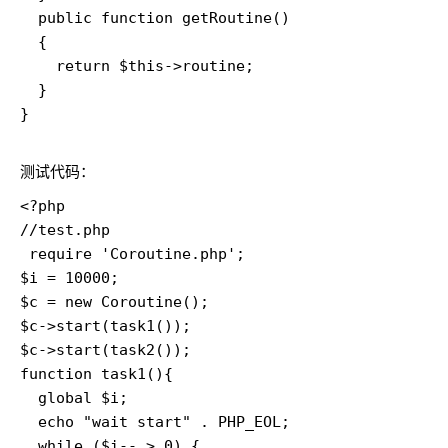
  public function getRoutine()

  {

    return $this->routine;

  }

}

测试代码：
<?php

//test.php

 require 'Coroutine.php';

$i = 10000;

$c = new Coroutine();

$c->start(task1());

$c->start(task2());

function task1(){

  global $i;

  echo "wait start" . PHP_EOL;

  while ($i-- > 0) {
