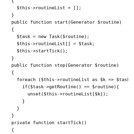
  {

    $this->routineList = [];

  }

  public function start(Generator $routine)

  {

    $task = new Task($routine);

    $this->routineList[] = $task;

    $this->startTick();

  }

  public function stop(Generator $routine)

  {

    foreach ($this->routineList as $k => $task) 
      if($task->getRoutine() == $routine){

        unset($this->routineList[$k]);

      }

    }

  }

  private function startTick()

  {
