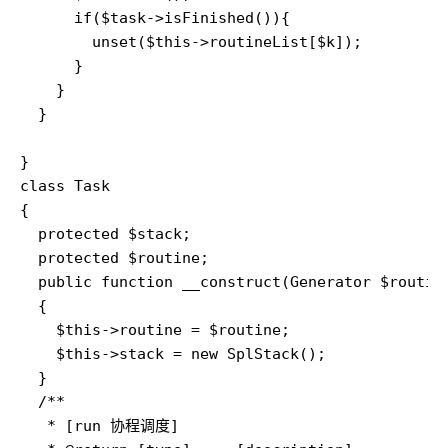
      if($task->isFinished()){

        unset($this->routineList[$k]);

      }

    }

  }

}

class Task

{

  protected $stack;

  protected $routine;

  public function __construct(Generator $routine
  {

    $this->routine = $routine;

    $this->stack = new SplStack();

  }

  /**

   * [run 协程调度]
