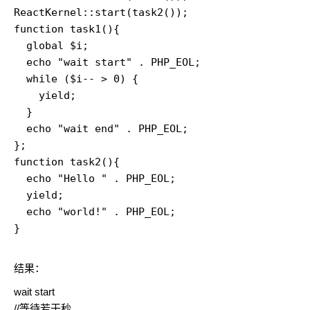
ReactKernel::start(task2());

function task1(){

  global $i;

  echo "wait start" . PHP_EOL;

  while ($i-- > 0) {

    yield;

  }

  echo "wait end" . PHP_EOL;

};

function task2(){

  echo "Hello " . PHP_EOL;

  yield;

  echo "world!" . PHP_EOL;

}

结果：
wait start
//等待若干秒