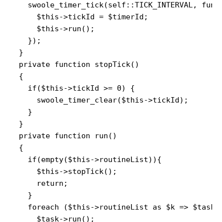
    swoole_timer_tick(self::TICK_INTERVAL, funct
      $this->tickId = $timerId;

      $this->run();

    });

  }

  private function stopTick()

  {

    if($this->tickId >= 0) {

      swoole_timer_clear($this->tickId);

    }

  }

  private function run()

  {

    if(empty($this->routineList)){

      $this->stopTick();

      return;

    }

    foreach ($this->routineList as $k => $task) 
      $task->run();
