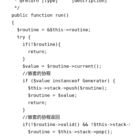
   * @return [type]     [description]

   */

  public function run()

  {

    $routine = &$this->routine;

    try {

      if(!$routine){

        return;

      }

      $value = $routine->current();

      //嵌套的协程

      if ($value instanceof Generator) {

        $this->stack->push($routine);

        $routine = $value;

        return;

      }

      //嵌套的协程返回

      if(!$routine->valid() && !$this->stack->is
        $routine = $this->stack->pop();
