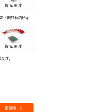
如下图红框内所示
续关注。
很赞哦！
(
)