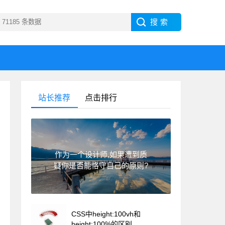
站长推荐
点击排行
作为一个设计师,如果遭到质
疑你是否能恪守自己的原则?
CSS中height:100vh和
height:100%的区别