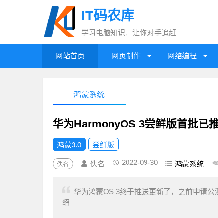
IT码农库
学习电脑知识，让你对手追赶
网站首页
网页制作
网络编程
鸿蒙系统
华为HarmonyOS 3尝鲜版首批已
鸿蒙3.0
尝鲜版
2022-09-30
佚名
鸿蒙系统
佚名
华为鸿蒙OS 3终于推送更新了，之前申请
绍