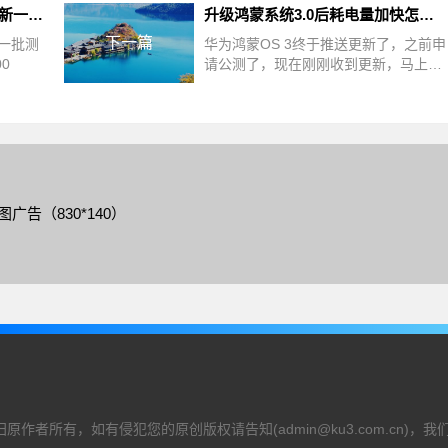
鸿蒙 HarmonyOS 3 Beta版最新一批测试开启招募 截止 10 月 13 日 9:00
升级鸿蒙系统3.0后耗电量加快怎么办? 官方解决方法来了
下一篇
最新一批测
华为鸿蒙OS 3终于推送更新了，之前申
00
请公测了，现在刚刚收到更新，马上上
手试玩了一下，详细请看下文介绍
图广告（830*140）
作者所有，如有侵犯您的原创版权请告知(admin@ku3.com.cn)