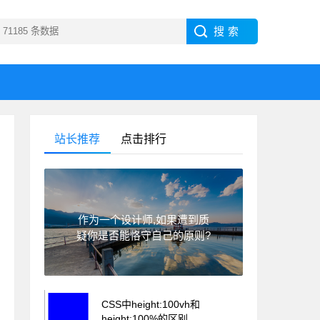
站长推荐
点击排行
作为一个设计师,如果遭到质
疑你是否能恪守自己的原则?
CSS中height:100vh和
height:100%的区别