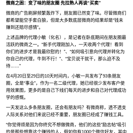
微商之困：变了味的朋友圈 先拉熟人再谈“买卖”
微商的广告刷屏频繁轰炸下，朋友圈已然变了味。尽管微商们
都希望能空手套白狼，但是大多数底层微商的结果却是“钱未
赚到还赔尽感情”。
上述品牌的代理小敏（化名），是记者在卧底期间在朋友圈最
活跃的微商之一。“新手代理刚加入，一天收两个代理！看到
你们的进步才是我最欣慰的！”、“如何吸引意向代理并转化为
你自己的代理，牛到不行！”、“宝贝说干就干，那么迫不及
待……”
在4月20日至29日的10天时间内，小敏一共发布了93条朋友
圈，全是“事业”，作为一名二级代理，她已经很少发布客户使
用效果图，更多的是自己下线们每天的进步和自己对代理成功
学的感慨。
一天发这么多条朋友圈，还会有朋友吗？有微商称，透不透支
人际关系对他们来说已经不重要，朋友圈已经成了赚钱工具。
“你觉得烦是因为你终究不想做微商，他们的这些”励志帖“吸引
的是那些想靠这个赚钱的人，假如你有1000个微信好友，其中