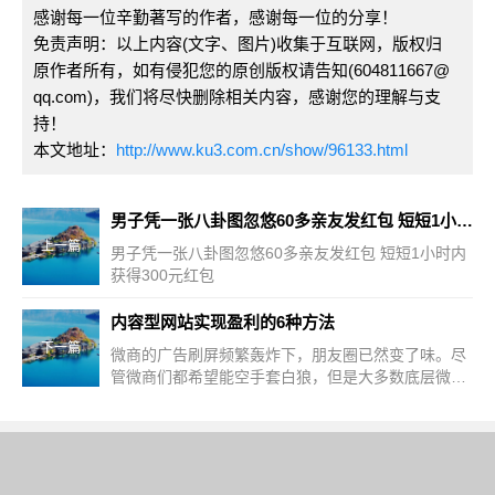
感谢每一位辛勤著写的作者，感谢每一位的分享！
免责声明：以上内容(文字、图片)收集于互联网，版权归
原作者所有，如有侵犯您的原创版权请告知(604811667@
qq.com)，我们将尽快删除相关内容，感谢您的理解与支
持！
本文地址：
http://www.ku3.com.cn/show/96133.html
男子凭一张八卦图忽悠60多亲友发红包 短短1小时内获得300元红包
上一篇
男子凭一张八卦图忽悠60多亲友发红包 短短1小时内
获得300元红包
内容型网站实现盈利的6种方法
下一篇
微商的广告刷屏频繁轰炸下，朋友圈已然变了味。尽
管微商们都希望能空手套白狼，但是大多数底层微商
的结果却是“钱未赚到还赔尽感情”。下面和小编一起
来揭秘朋友圈面膜，看看国际大牌是如何造成来的吧