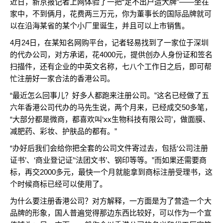
近日，新京报记者上网体验了一把“足不出户造大牌”——坐在
家中，不到俩月，花费两三万元，你为董事长的国际品牌就可
以在沿海某省的某个小厂里诞生，并且可以上市销售。
4月24日，在某知名网购平台，记者轻易找到了一家位于深圳
的代办公司，对方承诺，花4000元，提供创办人身份证和签名
扫描件，还有企业的中英文名称，七八个工作日之后，即可帮
忙注册好一家合法的香港公司。
“最近怎么回事儿？好多人都跑来注册公司。”这名已经做了五
六年香港公司代办的马先生说，两个月来，已经成交50多笔，
“大部分都是微商，都喜欢叫‘xx生物科技有限公司’，做面膜、
减肥药、彩妆、护肤品的都有。”
“办好后我们会给你把全套的公司文件寄过去，包括‘公司注册
证书’、‘商业登记证’‘法团文书’、钢印等等。”而如果还需要商
标，再交2000多元，最快一个月就能拿到商标注册受理书，这
个时候商标已经可以使用了。
为什么要注册香港公司？对方解释，一方面是为了营造一个大
品牌的形象，国人普遍觉得那边东西比较好，可以作为一个宣