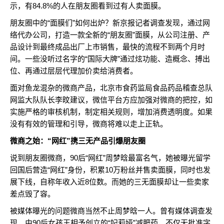
示，有84.8%的人在朋友圈看到过有人卖面膜。
朋友圈中的“面膜们”如何出炉？新京报记者调查发现，通过网
络代办公司，打造一款全新的“朋友圈”面膜，从公司注册、产
品设计到最终成品出厂上市销售，最快的流程不到两个月时
间。一些没听过名字的“国际大牌”通过炫功能、造概念、搏出
位、再通过层层代理加价卖给消费者。
面对鱼龙混杂的微商产品，北京市食药监局食品药品稽查总队
网监大队队长李旼建议，微信平台方应加强对微商的把控，如
实施严格的审核机制，制定相关规则，增加消费透明度。如果
没有有效的管理和引导，微商将难以走上正轨。
微商之始：“网红”携三无产品引爆朋友圈
说到朋友圈微商，90后“网红”周梦晗最富名气，她被曝光留学
回国后营造“网红”身份，积累10万粉丝并售卖面膜，同时也发
展下线，自称年收入近8位数。而她的三无面膜却让一些卖家
差点毁了容。
被媒体曝光的问题微商当然不止周梦晗一人。曾有媒体调查发
现，由90后女孩王相予创立的“妃莉娅”减肥药，不仅无批准字