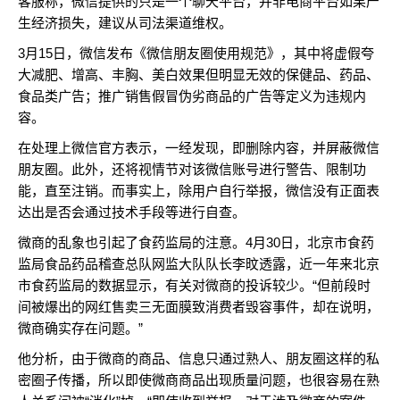
客服称，微信提供的只是一个聊天平台，并非电商平台如果产
生经济损失，建议从司法渠道维权。
3月15日，微信发布《微信朋友圈使用规范》，其中将虚假夸
大减肥、增高、丰胸、美白效果但明显无效的保健品、药品、
食品类广告；推广销售假冒伪劣商品的广告等定义为违规内
容。
在处理上微信官方表示，一经发现，即删除内容，并屏蔽微信
朋友圈。此外，还将视情节对该微信账号进行警告、限制功
能，直至注销。而事实上，除用户自行举报，微信没有正面表
达出是否会通过技术手段等进行自查。
微商的乱象也引起了食药监局的注意。4月30日，北京市食药
监局食品药品稽查总队网监大队队长李旼透露，近一年来北京
市食药监局的数据显示，有关对微商的投诉较少。“但前段时
间被爆出的网红售卖三无面膜致消费者毁容事件，却在说明，
微商确实存在问题。”
他分析，由于微商的商品、信息只通过熟人、朋友圈这样的私
密圈子传播，所以即使微商商品出现质量问题，也很容易在熟