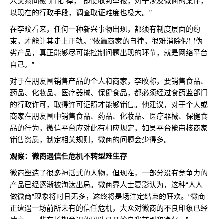
人关系间被“消化”掉，“即使收到举报，对于涉及微商的案件，
以现在的行政手段，调查取证难度也极大。”
在李旼看来，任何一种新兴事物出现，都须有制度层面的约
束，才能让其走上正轨。“依靠商家的自律，很难消除假冒伪
劣产品，真正能够尽可能控制问题出现的环节，就是网络平台
自己。”
对于在朋友圈销售产品的个人和商家，李旼称，要销售食品、
药品、化妆品、医疗器械、保健食品，都必须经过食药监部门
的行政许可，取得许可证照才能够销售。他建议，对于个人或
商家在朋友圈中销售食品、药品、化妆品、医疗器械、保健食
品的行为，微信平台应对此有相应规定，如果平台能审核商家
销售资质，制定相关规则，微商的问题会少得多。
观察：微商遇信任危机不转型难生存
微商塑造了很多神话式的人物，但现在，一部分没有竞争力的
产品已经逐渐被淘汰出局。微商界人士夏影认为，这种“人人
做微商”现象将时日无多，这终将是场注定结束的狂欢。“微商
正遭遇一场前所未有的信任危机，大众对微商的不良印象已经