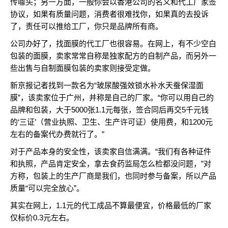
传噱头；另一方面，一般你会以香港公司的名义和代工厂家签
协议，如果有质量问题，消费者很难找你，如果真的去投诉
了，责任可以推给工厂，你只是品牌所有商。
公司办好了，找面膜的代工厂也很容易。在网上，有不少空白
包装的面膜，卖家常常自称是独家配方的自制产品，而另外一
些出售与自制面膜包装的卖家则接受定做。
新京报记者找到一款名为“玻尿酸强效锁水补水天蚕保湿面
膜”，该卖家位于广州，并称是自己的厂家。“你可以用自己的
品牌和包装，大于5000张1.1元每张，签合同后再交5千元钱
的‘三证’（营业执照、卫生、生产许可证）使用费，和1200元
左右的备案代办费就行了。”
对于产品本身的安全性，该卖家自信满满。“我们有各种证件
和执照，产品肯定安全，拿去食药监局怎么检都没问题，”对
方称，包装上的生产厂商是我们，也同时参与备案，所以产品
质量“可以完全放心”。
其实在网上，1.1元的代工成品不算最便宜，价格最低的厂家
仅标价0.3元左右。