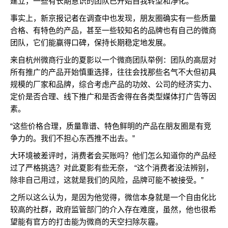
建立，一些有长期意识的团队已开始自我转型和净化。”
事实上，新京报记者在调查中也发现，朋友圈确实有一些质量
合格、有特色的产品，甚至一些较知名的品牌也有自己的微商
团队，它们能赢得口碑，保持长期稳定地发展。
来自杭州微商行业的夏影以一个微商团队举例：团队的高层对
所有推广的产品开始慎重选择，往往会找那些名气不大但初具
规模的厂家和品牌，综合考虑产品的功效、公司的经济实力、
定价是否合理、线下推广和是否舍得在各类型媒体打广告等因
素。
“这些价格合理，质量靠谱、特色鲜明的产品在朋友圈是有竞
争力的。我们不担心东西推不出去。”
大环境被差评时，消费者会买账吗？他们怎么知道你的产品经
过了严格挑选？对此夏影有些无奈， “这个消费者没法辨别，
除非自己用过，这就是我们的风险，品牌可能不被接受。”
之所以这么认为，是因为他觉得，微信本身就是一个自由化比
较高的社群，政府监管部门的介入存在难度，虽然，他也很希
望能有官方的打击能为微商的天空扫除灰霾。