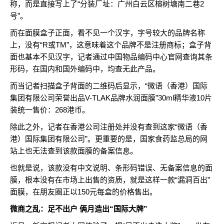
称，而是直接写上了“分装厂址：广州白云区榕树塘南二巷2
号”。
而在面膜盒子正面，看不见一个汉字，字号较大的品牌名称
上，没有“R或TM”，这意味着这个品牌不是注册商标；盒子背
面也基本不见汉字，记者通过中国物品编码中心官网查询其条
形码，在国内和国外编码中，均查无此产品。
而当记者扫描盒子背面的二维码后显示，“微语（香港）国际
集团有限公司荣誉出品V-TLAK品牌水润面膜”30ml精华液10片
装统一售价：268港币。
除此之外，记者在香港公司注册处并没有查到这家“微语（香
港）国际集团有限公司”。更重要的是，国家食药监总局的网
站上也无法查到该款面膜的备案信息。
也就是说，该款没有中文说明、条形码错误、无备案信息的面
膜，根本没有在市场上出售的资质，就是这样一款“漏洞百出”
面膜，在朋友圈正以150元每盒的价格售出。
微商之乱：足不出户 俩月造出“国际大牌”