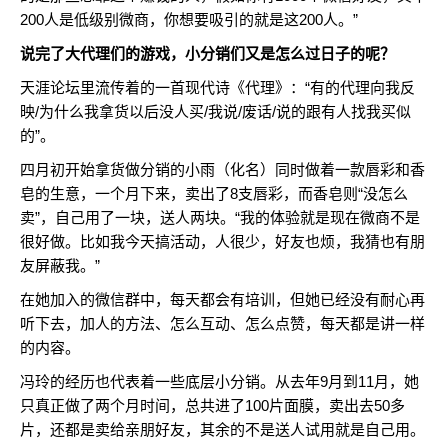
200人是低级别微商，你想要吸引的就是这200人。”
说完了大代理们的游戏，小分销们又是怎么过日子的呢？
天涯论坛里流传着的一首现代诗《代理》：“有的代理向我反
映/为什么我拿货以后没人买/我说/废话/说的跟有人找我买似
的”。
四月初开始拿货做分销的小雨（化名）同时做着一款唇彩和香
皂的生意，一个月下来，卖出了8支唇彩，而香皂则“没怎么
卖”，自己用了一块，送人两块。“我的体验就是现在微商不是
很好做。比如我今天搞活动，人很少，好友也烦，我猜也有朋
友屏蔽我。”
在她加入的微信群中，每天都会有培训，但她已经没有耐心再
听下去，加人的方法、怎么互动、怎么点赞，每天都是讲一样
的内容。
冯玲的经历也代表着一些底层小分销。从去年9月到11月，她
只真正做了两个月时间，总共进了100片面膜，卖出去50多
片，还都是卖给亲朋好友，其余的不是送人试用就是自己用。