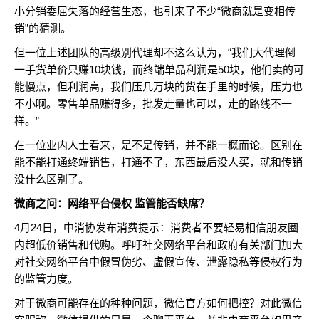
小分销委屈失落的经营生态，也引来了不少“微商就是变相传
销”的猜测。
但一位上述团队的高级别代理却不这么认为，“我们大代理倒
一手货单价只赚10块钱，而终端单品利润是50块，他们卖的可
能慢点，但利润高，我们压几万块的货在手里的时候，压力也
不小啊。零售单品赚得多，批发走量也可以，走的路线不一
样。”
在一位业内人士看来，是不是传销，并不能一概而论。区别在
能不能打通终端销售，打通不了，东西最后没人买，就和传销
没什么区别了。
微商之问：网络平台侵权 监管能否缺席？
4月24日，中消协发布消费提示：消费者不要轻易相信朋友圈
内超低价销售和代购。呼吁社交网络平台和政府有关部门加大
对社交网络平台中假冒伪劣、虚假宣传、泄露隐私等侵权行为
的监管力度。
对于微商可能存在的种种问题，微信官方如何把控？对此微信