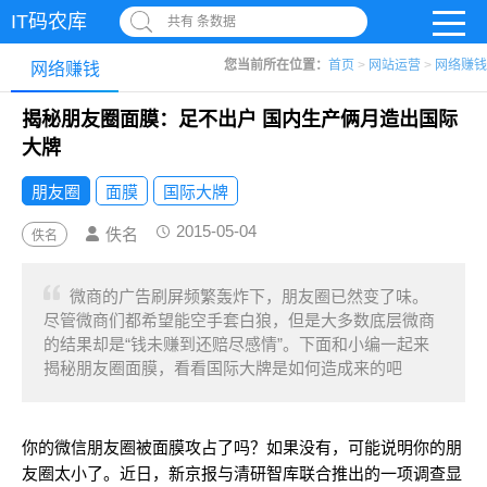
IT码农库
共有 条数据
您当前所在位置：
首页
>
网站运营
>
网络赚钱
网络赚钱
揭秘朋友圈面膜：足不出户 国内生产俩月造出国际
大牌
朋友圈
面膜
国际大牌
2015-05-04
佚名
佚名
微商的广告刷屏频繁轰炸下，朋友圈已然变了味。
尽管微商们都希望能空手套白狼，但是大多数底层微商
的结果却是“钱未赚到还赔尽感情”。下面和小编一起来
揭秘朋友圈面膜，看看国际大牌是如何造成来的吧
你的微信朋友圈被面膜攻占了吗？如果没有，可能说明你的朋
友圈太小了。近日，新京报与清研智库联合推出的一项调查显