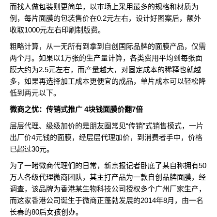
而找人做包装则更简单，以市场上采用最多的规格和材质为
例，每片面膜的包装售价在0.2元左右，设计好图案后，额外
收取1000元左右印刷制版费。
粗略计算，从一无所有到拿到自创国际品牌的面膜产品，仅需
两个月。如果以1万张的生产量计算，各类费用平均到每张面
膜大约为2.5元左右，而产量越大，对固定成本的稀释也就越
多，如果再选择加工成本更便宜的成品，单片成本可以轻松降
低到两元以下。
微商之忧：传销式推广 4块钱面膜价翻7倍
层层代理、级级加价的是朋友圈常见“传销”式销售模式，一片
出厂价4元钱的面膜，经层层代理加价，到消费者手中，价格
已超过30元。
为了一睹微商代理们的日常，新京报记者卧底了某自称拥有50
万人各级代理微商团队，其主打产品为一款自创品牌面膜，经
调查，该品牌为香港某生物科技公司授权多个广州厂家生产，
而这家香港公司诞生于微商正蓬勃发展的2014年8月，由一名
长春的80后女孩创办。