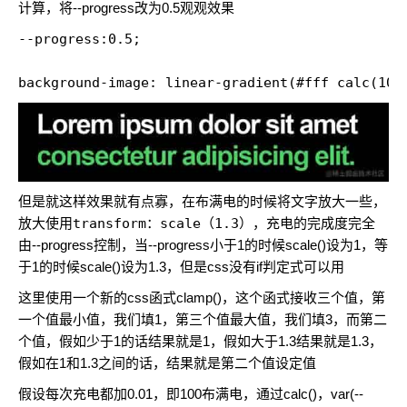
计算，将--progress改为0.5观观效果
--progress:0.5;

background-image: linear-gradient(#fff calc(100
但是就这样效果就有点寡，在布满电的时候将文字放大一些，
放大使用
transform：scale（1.3）
，充电的完成度完全
由--progress控制，当--progress小于1的时候scale()设为1，等
于1的时候scale()设为1.3，但是css没有if判定式可以用
这里使用一个新的css函式clamp()，这个函式接收三个值，第
一个值最小值，我们填1，第三个值最大值，我们填3，而第二
个值，假如少于1的话结果就是1，假如大于1.3结果就是1.3，
假如在1和1.3之间的话，结果就是第二个值设定值
假设每次充电都加0.01，即100布满电，通过calc()，var(--