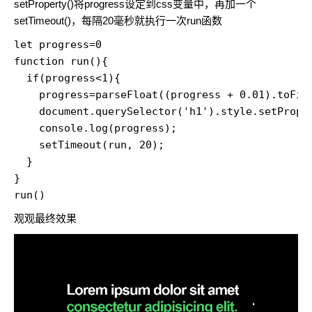
setProperty()将progress设定到css变量中，再加一个
setTimeout()，每隔20毫秒就执行一次run函数
let progress=0

function run(){

  if(progress<1){

    progress=parseFloat((progress + 0.01).toFixe
    document.querySelector('h1').style.setProper
    console.log(progress);

    setTimeout(run, 20);

  }

}

run()
观观最终效果