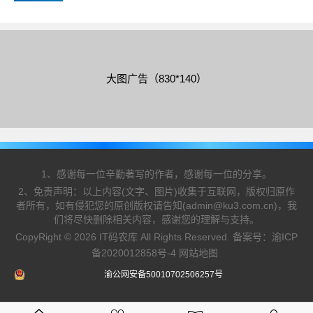
结合实例代码给大家介绍的非常具体，需要的朋友可
以参考下
大图广告（830*140）
1、感谢每一位辛勤著写的作者，感谢每一位的分享。
2、免责声明：以上内容(文字、图片)收集于互联网，版权归原作
者所有，如有侵犯您的原创版权请告知(admin@ku3.com.cn)，我
们将尽快删除相关内容，感谢您的理解与支持。
CopyRight © 2026 IT码农库 All Rights Reserved. 备案号：
渝ICP
备2020012858号-4
网站地图
渝公网安备50010702506257号