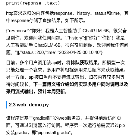
print(reponse .text)
http哀求返归的内容包括response、history、status和time，其
中response存储了直接结果，如下所示。
{"response":"你好！我是人工智能助手 ChatGLM-6B，很兴奋
见到你，欢迎问我任何问题。","history":[["你好","你好！我是
人工智能助手 ChatGLM-6B，很兴奋见到你，欢迎问我任何问
题。"]],"status":200,"time":"2023-04-25 00:10:40"}
目前，多个用户调用该api时，将
排队获取结果
，即模型一次
只能处理一个哀求，多用户将根据调用先后顺序来获取结果。
另一方面，api接口当前不支持流式输出，归答内容较多时等
待时间较长。
下一篇博文将介绍如何实现多用户同时调用以及
采用流式输出，预计本周更新
。
2.3 web_demo.py
该程序是基于gradio编写的web服务器，并提供前端访问页
面，可通过浏览器入行访问。程序第一次运行前需要通过pip
安装gradio，即“pip install gradio”。