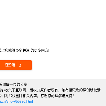
望您能够多多关注 的更多内容!
很赞哦！
(
)
感谢每一位的分享！
图片)收集于互联网，版权归原作者所有，如有侵犯您的原创版权请
com)，我们将尽快删除相关内容，感谢您的理解与支持！
m.cn/show/55330.html