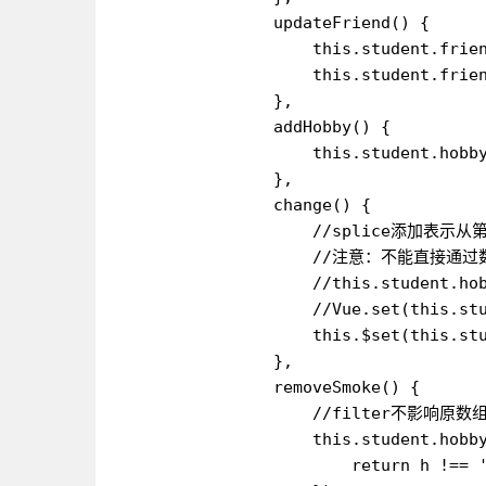
                updateFriend() {

                    this.student.frie
                    this.student.frien
                },

                addHobby() {

                    this.student.hobb
                },

                change() {

                    //splice添
                    //注意：不能直接
                    //this.student.ho
                    //Vue.set(this.st
                    this.$set(this.st
                },

                removeSmoke() {

                    //filter不影响原数
                    this.student.hobby
                        return h !== 