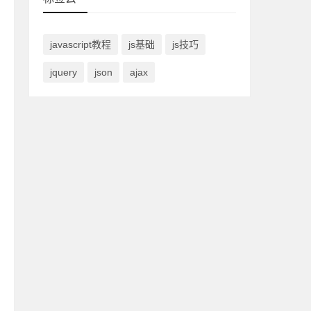
javascript教程
js基础
js技巧
jquery
json
ajax