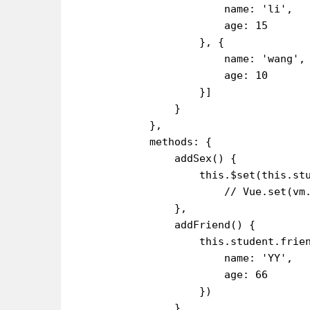
                        name: 'li',

                        age: 15

                    }, {

                        name: 'wang',

                        age: 10

                    }]

                }

            },

            methods: {

                addSex() {

                    this.$set(this.stu
                        // Vue.set(vm
                },

                addFriend() {

                    this.student.frien
                        name: 'YY',

                        age: 66

                    })

                },
