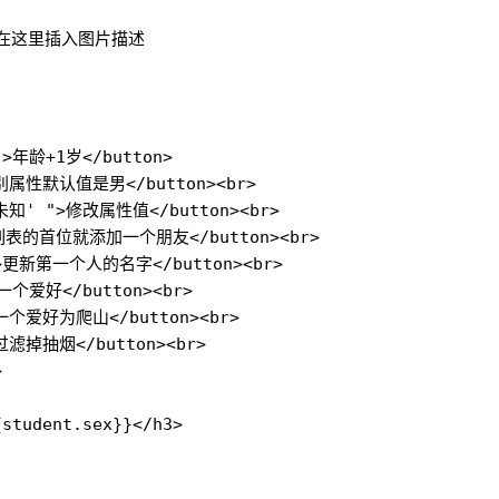
">年龄+1岁</button>

性别属性默认值是男</button><br>

='未知' ">修改属性值</button><br>

">在列表的首位就添加一个朋友</button><br>

nd">更新第一个人的名字</button><br>

加一个爱好</button><br>

第一个爱好为爬山</button><br>

>过滤掉抽烟</button><br>



tudent.sex}}</h3>
