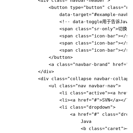
            <div class="navbar-header">

                <button type="button" class="nav
                    data-target="#example-navbar
                    <!-- data-toggle用于
                    <span class="sr-only">切换导航
                    <span class="icon-bar"></spa
                    <span class="icon-bar"></spa
                    <span class="icon-bar"></spa
                </button>

                <a class="navbar-brand" href="
            </div>

            <div class="collapse navbar-collapse
                <ul class="nav navbar-nav">

                    <li class="active"><a href="
                    <li><a href="#">SVN</a></li>
                    <li class="dropdown">

                        <a href="#" class="dropd
                            Java

                            <b class="caret"></b