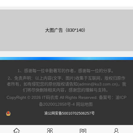
的小伙伴们可以参考一下，希望能够给你带来帮助
大图广告（830*140）
1、感谢每一位辛勤著写的作者，感谢每一位的分享。
2、免责声明：以上内容(文字、图片)收集于互联网，版权归原作
者所有，如有侵犯您的原创版权请告知(admin@ku3.com.cn)，我
们将尽快删除相关内容，感谢您的理解与支持。
CopyRight © 2026 IT码农库 All Rights Reserved. 备案号：
渝ICP
备2020012858号-4
网站地图
渝公网安备50010702506257号