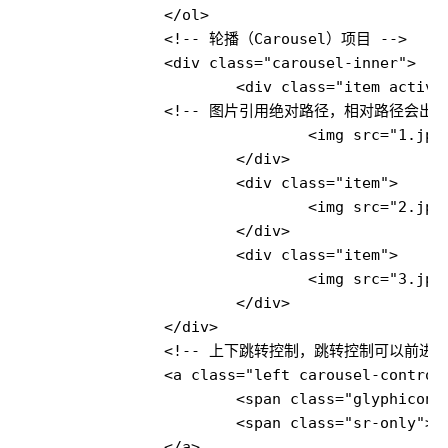
		</ol>

		<!-- 轮播（Carousel）项目 -->

		<div class="carousel-inner">

			<div class="item active">

		<!-- 图片引用绝对路径，相对路径会出错 -->

				<img src="1.jpg" alt="First slide" style="width: 100%;height: 200px;">

			</div>

			<div class="item">

				<img src="2.jpg" alt="Second slide" style="width: 100%;height: 200px;">

			</div>

			<div class="item">

				<img src="3.jpg" alt="Third slide" style="width: 100%;height: 200px;">

			</div>

		</div>

		<!-- 上下跳转控制，跳转控制可以前进货后退 -->

		<a class="left carousel-control" href="#myCarousel" role="button" data-slide="prev">

			<span class="glyphicon glyphicon-chevron-left" aria-hidden="true"></span>

			<span class="sr-only">Previous</span>

		</a>
