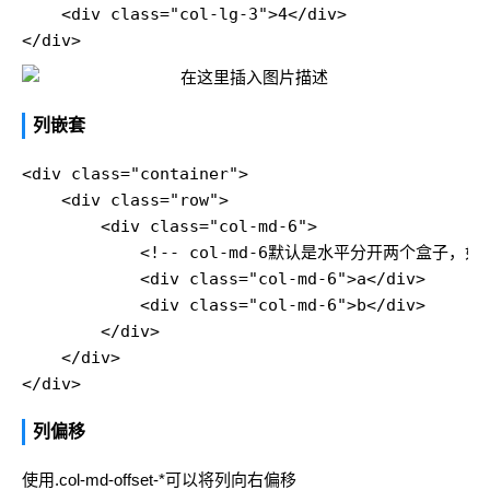
    <div class="col-lg-3">4</div>

列嵌套
<div class="container">

    <div class="row">

        <div class="col-md-6">

            <!-- col-md-6默认是水平分开两个盒子
            <div class="col-md-6">a</div>

            <div class="col-md-6">b</div>

        </div>

    </div>

列偏移
使用.col-md-offset-*可以将列向右偏移