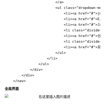
                        </a>

                        <ul class="dropdown-menu
                            <li><a href="#">jmet
                            <li><a href="#">EJB<
                            <li><a href="#">Jasp
                            <li class="divider">
                            <li><a href="#">分
                            <li class="divider">
                            <li><a href="#">
                        </ul>

                    </li>

                </ul>

            </div>

        </div>

全局界面