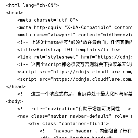
<html lang="zh-CN">

<head>

    <meta charset="utf-8">

    <meta http-equiv="X-UA-Compatible" content="
    <meta name="viewport" content="width=device-
    <!-- 上述3个meta标签*必须*放在最前面，任何其他内容
    <title>Bootstrap 101 Template</title>

    <link rel="stylesheet" href="https://cdnjs.
    <!-- 这两个script都必须要写否则就会下拉菜单无法出来 
    <script src="https://cdnjs.cloudflare.com/aj
    <script src="https://cdnjs.cloudflare.com/a
</head>

    <!-- 这是一个响应式布局，当屏幕处于最大化时与屏幕缩小
<body>

    <!-- role="navigation"有助于增加可访问性 -->

    <nav class="navbar navbar-default" role="nav
        <div class="container-fluid">

            <!-- "navbar-header"，内部包含了带有