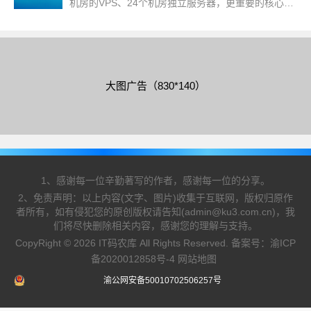
机房的VPS、24个机房独立服务器，更重要的核心业
务还有CDN,之所以要来推荐inxy的CDN是因为在性价
比上面有着独到的优势
大图广告（830*140）
1、感谢每一位辛勤著写的作者，感谢每一位的分享。
2、免责声明：以上内容(文字、图片)收集于互联网，版权归原作
者所有，如有侵犯您的原创版权请告知(admin@ku3.com.cn)，我
们将尽快删除相关内容，感谢您的理解与支持。
CopyRight © 2026 IT码农库 All Rights Reserved. 备案号：
渝ICP
备2020012858号-4
网站地图
渝公网安备50010702506257号