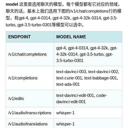
model
这里是选用聊天的模型，每个模型都有它对应的领域，
聊天的话，基本上我们选用下图的/v1/chat/completions行的模
型，有gpt-4, gpt-4-0314, gpt-4-32k, gpt-4-32k-0314, gpt-3.5-
turbo, gpt-3.5-turbo-0301等模型可以选中。
ENDPOINT
MODEL NAME
gpt-4, gpt-4-0314, gpt-4-32k, gpt-
/v1/chat/completions
4-32k-0314, gpt-3.5-turbo, gpt-
3.5-turbo-0301
text-davinci-003, text-davinci-002,
/v1/completions
text-curie-001, text-babbage-001,
text-ada-001
text-davinci-edit-001, code-
/v1/edits
davinci-edit-001
/v1/audio/transcriptions
whisper-1
/v1/audio/translations
whisper-1