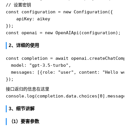
// 设置密钥

const configuration = new Configuration({ 

    apiKey: aikey

}); 

2、详细的使用
const completion = await openai.createChatComple
  model: "gpt-3.5-turbo",

  messages: [{role: "user", content: "Hello worl
接口返归的信息在这里
console.log(completion.data.choices[0].message)
3、细节讲解
（1）要害参数