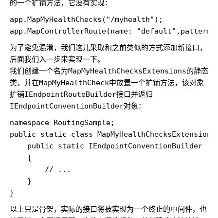
的一个扩铺方法，它没有实现：
app.MapMyHealthChecks("/myhealth");   

app.MapControllerRoute(name: "default",pattern:
为了避免混淆，我们这儿采取和之前类似的方式添加新接口，
后面我们入一步来实现一下。
我们创建一个名为
MapMyHealthChecksExtensions
的静态
类，并在
MapMyHealthCheck
中放置一个扩铺方法，该对象
扩铺
IEndpointRouteBuilder
接口并返归
IEndpointConventionBuilder
对象：
namespace RoutingSample; 

public static class MapMyHealthChecksExtensions 
    public static IEndpointConventionBuilder  M
    {         

        // ...     

    } 

}
以上只是骨架，实际的接口将被实现为一个终止的中间件，也