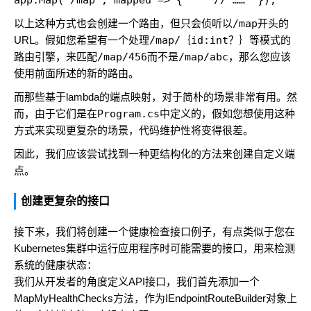
app.Map("/map", mapped => {     // ……  });
以上这种方式也会创建一个路由，但只会侦听以
/map
开头的
URL。假如您希望有一个处理
/map/｛id:int？｝
等模式的
路由引擎，来匹配
/map/456
而不是
/map/abc
，那么您应该
使用前面所述的新的路由。
而那些基于lambda的端点映射，对于简朴的场景非常有用。然
而，由于它们是在
Program.cs
中定义的，假如您想使用这种
方式来实现更复杂的场景，代码维护性将变得很差。
因此，我们应该尝试找到一种更结构化的方法来创建自定义端
点。
创建更复杂的接口
接下来，我们将创建一个健康检查接口例子，有点类似于您在
Kubernetes集群中运行应用程序时可能需要的接口，用来检测
系统的健康状态：
我们从开发者的角度定义API接口，我们首先添加一个
MapMyHealthChecks方法，作为IEndpointRouteBuilder对象上