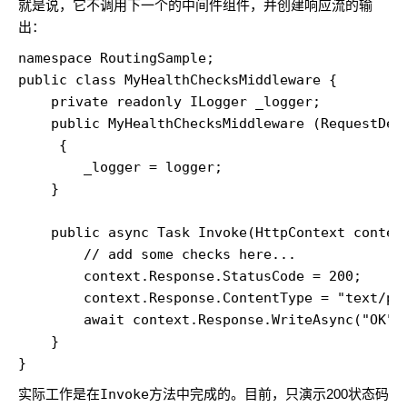
就是说，它不调用下一个的中间件组件，并创建响应流的输
出：
namespace RoutingSample; 

public class MyHealthChecksMiddleware {     

    private readonly ILogger _logger;     

    public MyHealthChecksMiddleware (RequestDele
     {  

        _logger = logger;     

    }     

    public async Task Invoke(HttpContext context
        // add some checks here...         

        context.Response.StatusCode = 200;      
        context.Response.ContentType = "text/pla
        await context.Response.WriteAsync("OK");
    } 

}
实际工作是在
Invoke
方法中完成的。目前，只演示200状态码