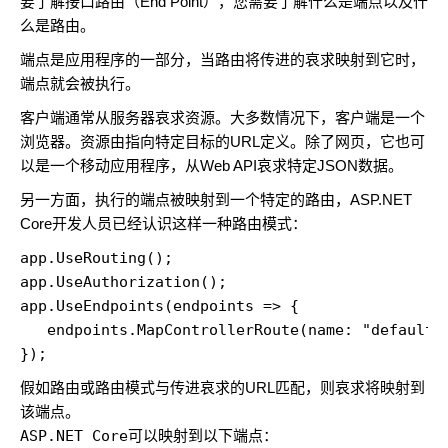
要了解接口路由（End Point），您需要了解什么是端点以及什
么是路由。
端点是应用程序的一部分，当路由将传进的哀求映射到它时，
端点就会被执行。
客户端通常从服务器哀求资源。大多数情况下，客户端是一个
浏览器。资源由指向特定目标的URL定义。除了网页，它也可
以是一个移动应用程序，从Web API哀求特定JSON数据。
另一方面，执行的端点被映射到一个特定的路由，ASP.NET
Core开发人员已经认识这样一种路由模式：
app.UseRouting(); 

app.UseAuthorization(); 

app.UseEndpoints(endpoints => {    

   endpoints.MapControllerRoute(name: "default",
});
假如路由或路由模式与传进哀求的URL匹配，则哀求将映射到
该端点。
ASP.NET Core
可以映射到以下端点：